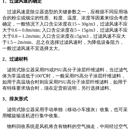
1、过滤风速的确定
过滤风速是除尘器选型的关键参数之一，应根据不同应用场
合的粉尘或烟尘的性质、粒度、温度、浓度等因素来综合考虑
确定，一般情况下入口含尘浓度在15～30g/m3，过滤风速不应
大于0.6～0.8m/min; 入口含尘浓度在5～15g/m3，过滤风速不应
大于0.8～1.2m/min; 入口含尘浓度在≤5g/m3，过滤风速不应大
于1.5～2m/min。总之在选择过滤风速时，为降低设备阻力，
一般过滤风速不宜选择太大。
2、过滤材料
滤筒式除尘器采用PS或PSU高分子涂层纤维滤料，当过滤气
体为常温或低于100℃时，一般采用PS高分子涂层纤维滤料，
如用于高温场合时则应采用PSU高分子涂层纤维滤料，如用于
有特殊要求场合时，须在定货前说明，另行选择滤料。
3、排灰形式
滤筒式除尘器采用手动单独（移动小车接灰）收集，也可采
用螺旋输送机进行集中收集。
物料回收系统是风机将含有物料的空气抽走，中间经过空气