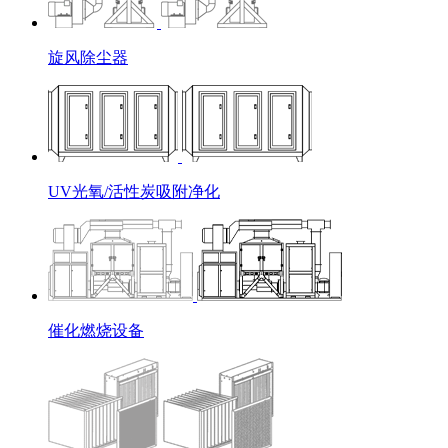
旋风除尘器
UV光氧/活性炭吸附净化
催化燃烧设备