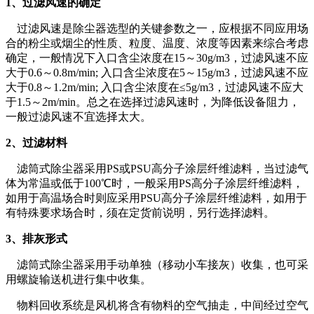
1、过滤风速的确定
过滤风速是除尘器选型的关键参数之一，应根据不同应用场
合的粉尘或烟尘的性质、粒度、温度、浓度等因素来综合考虑
确定，一般情况下入口含尘浓度在15～30g/m3，过滤风速不应
大于0.6～0.8m/min; 入口含尘浓度在5～15g/m3，过滤风速不应
大于0.8～1.2m/min; 入口含尘浓度在≤5g/m3，过滤风速不应大
于1.5～2m/min。总之在选择过滤风速时，为降低设备阻力，
一般过滤风速不宜选择太大。
2、过滤材料
滤筒式除尘器采用PS或PSU高分子涂层纤维滤料，当过滤气
体为常温或低于100℃时，一般采用PS高分子涂层纤维滤料，
如用于高温场合时则应采用PSU高分子涂层纤维滤料，如用于
有特殊要求场合时，须在定货前说明，另行选择滤料。
3、排灰形式
滤筒式除尘器采用手动单独（移动小车接灰）收集，也可采
用螺旋输送机进行集中收集。
物料回收系统是风机将含有物料的空气抽走，中间经过空气