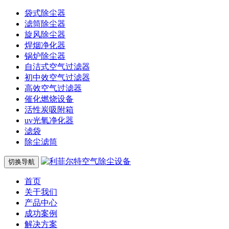
袋式除尘器
滤筒除尘器
旋风除尘器
焊烟净化器
锅炉除尘器
自洁式空气过滤器
初中效空气过滤器
高效空气过滤器
催化燃烧设备
活性炭吸附箱
uv光氧净化器
滤袋
除尘滤筒
切换导航
首页
关于我们
产品中心
成功案例
解决方案