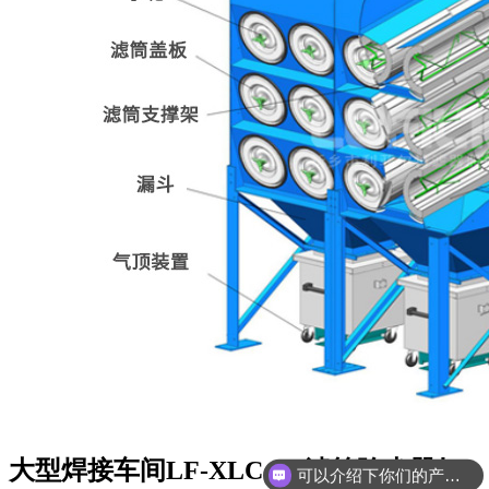
可以介绍下你们的产品么
大型焊接车间LF-XLC 6-5滤筒除尘器如
你们是怎么收费的呢