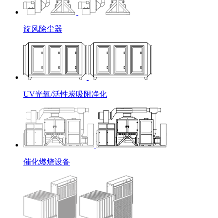
旋风除尘器
UV光氧/活性炭吸附净化
催化燃烧设备