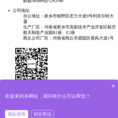
邮箱:lefilters@126.com
公司地址
办公地址：新乡市牧野区宏力大道9号利菲尔特大
厦
生产厂区：河南省新乡市高新技术产业开发区航空
航天制造产业园B1座、E3座
商丘公司厂区：河南省商丘市梁园区晨风大道1号
×
关于我们
产品中心
成功案例
解决方案
新闻中心
联系我们
欢迎来到本网站，请问有什么可以帮您？
友情链接：
换热器
焊锡机
plc实验台
保安过滤器
Copyright © 2025 利菲尔特（商标：菲瑞达） 版权所有
备案
现在咨询
稍后再说
号：豫ICP备11005909号-11
豫公网安备41071102000687号