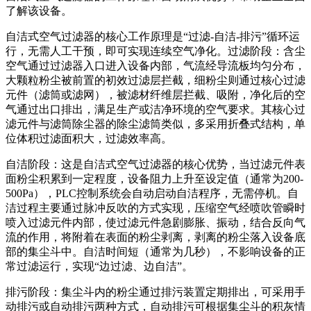
了解该设备。
自洁式空气过滤器的核心工作原理是“过滤-自洁-排污”循环运
行，无需人工干预，即可实现连续空气净化。过滤阶段：含尘
空气通过过滤器入口进入设备内部，气流经导流板均匀分布，
大颗粒粉尘被前置的初效过滤层拦截，细粉尘则通过核心过滤
元件（滤筒或滤网），被滤材纤维层拦截、吸附，净化后的空
气通过出口排出，满足生产或洁净环境的空气要求。其核心过
滤元件与滤筒除尘器的除尘滤筒类似，多采用折叠式结构，单
位体积过滤面积大，过滤效率高。
自洁阶段：这是自洁式空气过滤器的核心优势，当过滤元件表
面粉尘积累到一定程度，设备阻力上升至设定值（通常为200-
500Pa），PLC控制系统会自动启动自洁程序，无需停机。自
洁过程主要通过脉冲反吹的方式实现，压缩空气经喷吹管瞬时
喷入过滤元件内部，使过滤元件急剧膨胀、振动，结合反向气
流的作用，将附着在表面的粉尘剥离，剥离的粉尘落入设备底
部的集尘斗中。自洁时间短（通常为几秒），不影响设备的正
常过滤运行，实现“边过滤、边自洁”。
排污阶段：集尘斗内的粉尘通过排污装置定期排出，可采用手
动排污或自动排污两种方式，自动排污可根据集尘斗的积灰情