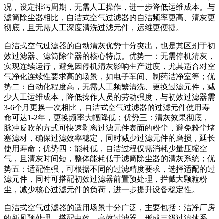
况，设定排污周期，无需人工操作，进一步降低运维成本。与
滤筒除尘器相比，自洁式空气过滤器的自洁频率更高、清灰更
彻底，且无需人工深度清洗过滤元件，运维更便捷。
自洁式空气过滤器的自动清灰优势十分突出，也是其区别于初
效过滤器、滤筒除尘器的核心特点。优势一：无需停机清灰，
实现连续运行，避免因停机清灰影响生产进度，尤其适合对空
气净化连续性要求高的场景，如电子车间、制药洁净室等；优
势二：自动化程度高，无需人工频繁清洗、更换过滤元件，减
少人工运维成本，降低操作人员的劳动强度，与初效过滤器需
3-6个月更换一次相比，自洁式空气过滤器的过滤元件使用寿
命可达1-2年，更换频率大幅降低；优势三：清灰效果彻底，
脉冲反吹的方式可快速剥离过滤元件表面的粉尘，避免粉尘堵
塞滤材，确保过滤效率稳定，同时减少过滤元件的磨损，延长
使用寿命；优势四：能耗低，自洁过程仅需消耗少量压缩空
气，且清灰时间短，整体能耗低于滤筒除尘器的清灰系统；优
势五：适配性强，可根据不同的过滤精度要求，选择适配的过
滤元件，同时可搭配初效过滤器前置预处理，拦截大颗粒粉
尘，减少核心过滤元件的负荷，进一步提升设备稳定性。
自洁式空气过滤器的适用场景十分广泛，主要包括：洁净厂房
的新风预处理，搭配中效、高效过滤器，形成三级过滤体系，