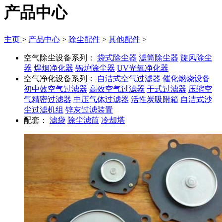
产品中心
主页
>
产品中心
>
除尘配件
>
其他配件
>
空气除尘设备系列：
袋式除尘器
滤筒除尘器
旋风除尘
器
焊烟净化器
锅炉除尘器
UV光氧净化器
空气净化设备系列：
自洁式空气过滤器
催化燃烧设备
初中效空气过滤器
高效空气过滤器
干式过滤器
压缩空
气精密过滤器
中压气体过滤器
活性炭吸附箱
自洁式沙
尘过滤机组
锌灰过滤装置
配套：
滤袋
除尘滤筒
冷却塔