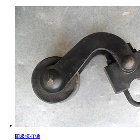
阳极振打锤