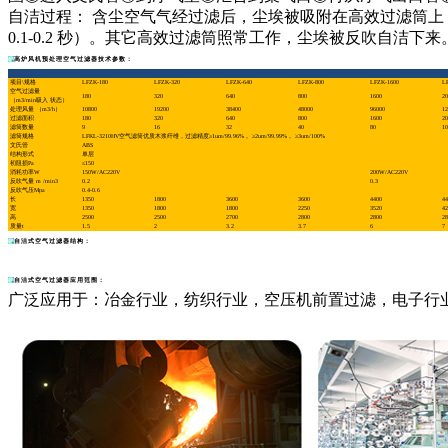
自洁过程： 含尘空气气经过滤后，尘埃被吸附在高效过滤筒上，由
0.1-0.2 秒）。其它高效过滤筒照常工作，尘埃被反吹自洁下来
高炉风机预处理空气过滤器技术参数：
项目\规格
LFZK-180
LFZK-320
LFZK-640
LFZK-800
LFZK-1600
L
空气过滤量
180
320
640
800
1600
20
（m3/min吸入 状态）
处理风量 （m3/h）
10800
19200
38400
48000
96000
12
过滤面积
180
320
640
800
1600
20
滤筒数量
9
16
32
40
80
10
滤筒规格
LFKL-3210HV空气滤筒优质木浆纤维，过滤精度≥1um/99.96%， ≥2um/99.99%， ≥3um/100%
文氏管
ABS
结构形式
单层
初阻损Pa
≤150
消耗功率W
150W/AC220V
200W/AC220V
反吹气量 m /min3
0.2
0.3
反吹气压Mpa
0.4-0.6
长
1350
1800
3600
3600
4400
44
宽
1350
1800
1800
2250
3520
42
高
2500
2500
2700
2800
2800
28
质量t
1.5
2
3.2
3.7
6
7
自洁式空气过滤器结构：
自洁式空气过滤器应用范围：
广泛应用于：冶金行业，纺织行业，空压机前置过滤，电子行