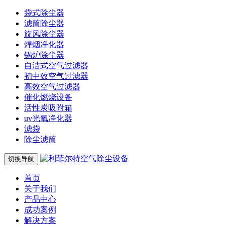
袋式除尘器
滤筒除尘器
旋风除尘器
焊烟净化器
锅炉除尘器
自洁式空气过滤器
初中效空气过滤器
高效空气过滤器
催化燃烧设备
活性炭吸附箱
uv光氧净化器
滤袋
除尘滤筒
切换导航
首页
关于我们
产品中心
成功案例
解决方案