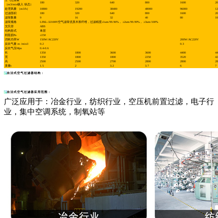
空气过滤量
180
320
640
800
1600
20
（m3/min吸入 状态）
处理风量 （m3/h）
10800
19200
38400
48000
96000
12
过滤面积
180
320
640
800
1600
20
滤筒数量
9
16
32
40
80
10
滤筒规格
LFKL-3210HV空气滤筒优质木浆纤维，过滤精度≥1um/99.96%， ≥2um/99.99%， ≥3um/100%
文氏管
ABS
结构形式
单层
初阻损Pa
≤150
消耗功率W
150W/AC220V
200W/AC220V
反吹气量 m /min3
0.2
0.3
反吹气压Mpa
0.4-0.6
长
1350
1800
3600
3600
4400
44
宽
1350
1800
1800
2250
3520
42
高
2500
2500
2700
2800
2800
28
质量t
1.5
2
3.2
3.7
6
7
自洁式空气过滤器结构：
自洁式空气过滤器应用范围：
广泛应用于：冶金行业，纺织行业，空压机前置过滤，电子行
业，集中空调系统，制氧站等