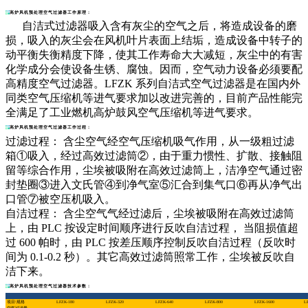
高炉风机预处理空气过滤器工作原理：
自洁式过滤器吸入含有灰尘的空气之后，将造成设备的磨
损，吸入的灰尘会在风机叶片表面上结垢，造成设备中转子的
动平衡失衡精度下降，使其工作寿命大大减短，灰尘中的有害
化学成分会使设备生锈、腐蚀。因而，空气动力设备必须要配
高精度空气过滤器。LFZK 系列自洁式空气过滤器是在国内外
同类空气压缩机等进气要求加以改进完善的，目前产品性能完
全满足了工业燃机高炉鼓风空气压缩机等进气要求。
高炉风机预处理空气过滤器工作过程：
过滤过程： 含尘空气经空气压缩机吸气作用，从一级粗过滤
箱①吸入，经过高效过滤筒②，由于重力惯性、扩散、接触阻
留等综合作用，尘埃被吸附在高效过滤筒上，洁净空气通过密
封垫圈③进入文氏管④到净气室⑤汇合到集气口⑥再从净气出
口管⑦被空压机吸入。
自洁过程： 含尘空气气经过滤后，尘埃被吸附在高效过滤筒
上，由 PLC 按设定时间顺序进行反吹自洁过程， 当阻损值超
过 600 帕时，由 PLC 按差压顺序控制反吹自洁过程（反吹时
间为 0.1-0.2 秒）。其它高效过滤筒照常工作，尘埃被反吹自
洁下来。
高炉风机预处理空气过滤器技术参数：
项目\规格
LFZK-180
LFZK-320
LFZK-640
LFZK-800
LFZK-1600
L