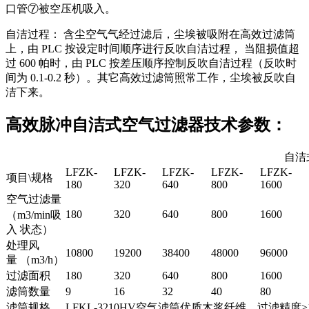
口管⑦被空压机吸入。
自洁过程： 含尘空气气经过滤后，尘埃被吸附在高效过滤筒
上，由 PLC 按设定时间顺序进行反吹自洁过程， 当阻损值超
过 600 帕时，由 PLC 按差压顺序控制反吹自洁过程（反吹时
间为 0.1-0.2 秒）。其它高效过滤筒照常工作，尘埃被反吹自
洁下来。
高效脉冲自洁式空气过滤器技术参数：
自洁
LFZK-
LFZK-
LFZK-
LFZK-
LFZK-
项目\规格
180
320
640
800
1600
空气过滤量
180
320
640
800
1600
（m3/min吸
入 状态）
处理风
10800
19200
38400
48000
96000
量 （m3/h）
过滤面积
180
320
640
800
1600
滤筒数量
9
16
32
40
80
滤筒规格
LFKL-3210HV空气滤筒优质木浆纤维，过滤精度≥1um/99