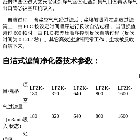
密封垫圈③进入文氏管④到净气室⑤汇合到集气口⑥再从净气
出口管⑦被空压机吸入。
自洁过程： 含尘空气气经过滤后，尘埃被吸附在高效过滤
筒上，由 PLC 按设定时间顺序进行反吹自洁过程， 当阻损值
超过 600 帕时，由 PLC 按差压顺序控制反吹自洁过程（反吹
时间为 0.1-0.2 秒）。其它高效过滤筒照常工作，尘埃被反吹
自洁下来。
自洁式滤筒净化器技术参数：
自洁
项
LFZK-
LFZK-
LFZK-
LFZK-
LFZK-
目\规格
180
320
640
800
1600
空
气过滤量
180
320
640
800
1600
（m3/min吸
入 状态）
处
理风