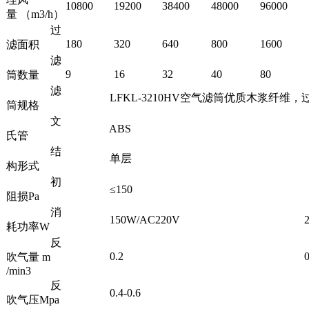
10800
19200
38400
48000
96000
量 （m3/h）
过
180
320
640
800
1600
滤面积
滤
9
16
32
40
80
筒数量
滤
LFKL-3210HV空气滤筒优质木浆纤维，过滤精度≥1um
筒规格
文
ABS
氏管
结
单层
构形式
初
≤150
阻损Pa
消
150W/AC220V
200W
耗功率W
反
0.2
0.
吹气量 m
/min3
反
0.4-0.6
吹气压Mpa