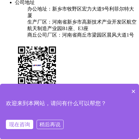
公司地址
办公地址：新乡市牧野区宏力大道9号利菲尔特大
厦
生产厂区：河南省新乡市高新技术产业开发区航空
航天制造产业园B1座、E3座
商丘公司厂区：河南省商丘市梁园区晨风大道1号
×
关于我们
产品中心
成功案例
解决方案
新闻中心
联系我们
欢迎来到本网站，请问有什么可以帮您？
友情链接：
换热器
焊锡机
plc实验台
保安过滤器
Copyright © 2025 利菲尔特（商标：菲瑞达） 版权所有
备案
现在咨询
稍后再说
号：豫ICP备11005909号-11
豫公网安备41071102000687号
XML地图