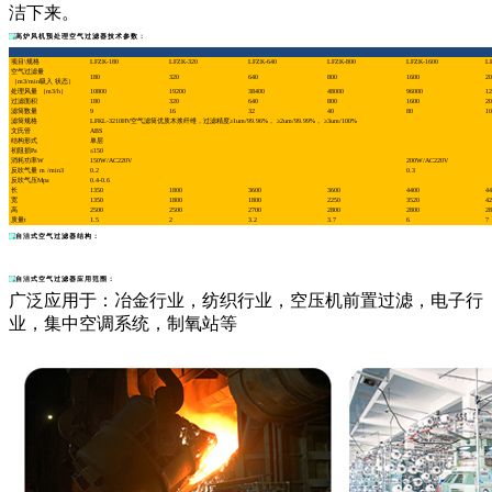
洁下来。
高炉风机预处理空气过滤器技术参数：
项目\规格
LFZK-180
LFZK-320
LFZK-640
LFZK-800
LFZK-1600
L
空气过滤量
180
320
640
800
1600
20
（m3/min吸入 状态）
处理风量 （m3/h）
10800
19200
38400
48000
96000
12
过滤面积
180
320
640
800
1600
20
滤筒数量
9
16
32
40
80
10
滤筒规格
LFKL-3210HV空气滤筒优质木浆纤维，过滤精度≥1um/99.96%， ≥2um/99.99%， ≥3um/100%
文氏管
ABS
结构形式
单层
初阻损Pa
≤150
消耗功率W
150W/AC220V
200W/AC220V
反吹气量 m /min3
0.2
0.3
反吹气压Mpa
0.4-0.6
长
1350
1800
3600
3600
4400
44
宽
1350
1800
1800
2250
3520
42
高
2500
2500
2700
2800
2800
28
质量t
1.5
2
3.2
3.7
6
7
自洁式空气过滤器结构：
自洁式空气过滤器应用范围：
广泛应用于：冶金行业，纺织行业，空压机前置过滤，电子行
业，集中空调系统，制氧站等