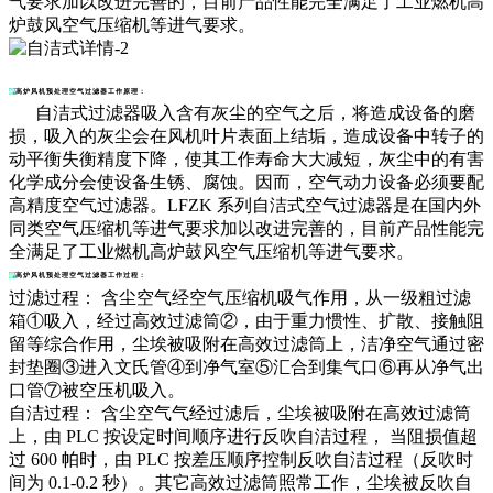
气要求加以改进完善的，目前产品性能完全满足了工业燃机高
炉鼓风空气压缩机等进气要求。
高炉风机预处理空气过滤器工作原理：
自洁式过滤器吸入含有灰尘的空气之后，将造成设备的磨
损，吸入的灰尘会在风机叶片表面上结垢，造成设备中转子的
动平衡失衡精度下降，使其工作寿命大大减短，灰尘中的有害
化学成分会使设备生锈、腐蚀。因而，空气动力设备必须要配
高精度空气过滤器。LFZK 系列自洁式空气过滤器是在国内外
同类空气压缩机等进气要求加以改进完善的，目前产品性能完
全满足了工业燃机高炉鼓风空气压缩机等进气要求。
高炉风机预处理空气过滤器工作过程：
过滤过程： 含尘空气经空气压缩机吸气作用，从一级粗过滤
箱①吸入，经过高效过滤筒②，由于重力惯性、扩散、接触阻
留等综合作用，尘埃被吸附在高效过滤筒上，洁净空气通过密
封垫圈③进入文氏管④到净气室⑤汇合到集气口⑥再从净气出
口管⑦被空压机吸入。
自洁过程： 含尘空气气经过滤后，尘埃被吸附在高效过滤筒
上，由 PLC 按设定时间顺序进行反吹自洁过程， 当阻损值超
过 600 帕时，由 PLC 按差压顺序控制反吹自洁过程（反吹时
间为 0.1-0.2 秒）。其它高效过滤筒照常工作，尘埃被反吹自