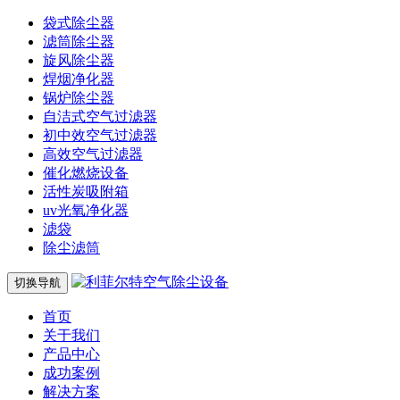
袋式除尘器
滤筒除尘器
旋风除尘器
焊烟净化器
锅炉除尘器
自洁式空气过滤器
初中效空气过滤器
高效空气过滤器
催化燃烧设备
活性炭吸附箱
uv光氧净化器
滤袋
除尘滤筒
切换导航
首页
关于我们
产品中心
成功案例
解决方案