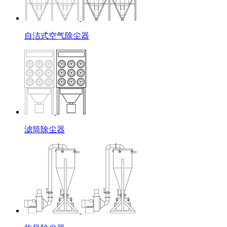
自洁式空气除尘器
滤筒除尘器