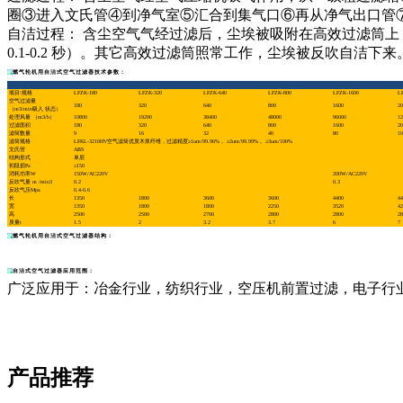
圈③进入文氏管④到净气室⑤汇合到集气口⑥再从净气出口管
自洁过程： 含尘空气气经过滤后，尘埃被吸附在高效过滤筒上，由
0.1-0.2 秒）。其它高效过滤筒照常工作，尘埃被反吹自洁下来
燃气轮机用自洁式空气过滤器技术参数：
项目\规格
LFZK-180
LFZK-320
LFZK-640
LFZK-800
LFZK-1600
L
空气过滤量
180
320
640
800
1600
20
（m3/min吸入 状态）
处理风量 （m3/h）
10800
19200
38400
48000
96000
12
过滤面积
180
320
640
800
1600
20
滤筒数量
9
16
32
40
80
10
滤筒规格
LFKL-3210HV空气滤筒优质木浆纤维，过滤精度≥1um/99.96%， ≥2um/99.99%， ≥3um/100%
文氏管
ABS
结构形式
单层
初阻损Pa
≤150
消耗功率W
150W/AC220V
200W/AC220V
反吹气量 m /min3
0.2
0.3
反吹气压Mpa
0.4-0.6
长
1350
1800
3600
3600
4400
44
宽
1350
1800
1800
2250
3520
42
高
2500
2500
2700
2800
2800
28
质量t
1.5
2
3.2
3.7
6
7
燃气轮机用自洁式空气过滤器结构：
自洁式空气过滤器应用范围：
广泛应用于：冶金行业，纺织行业，空压机前置过滤，电子行
产品推荐