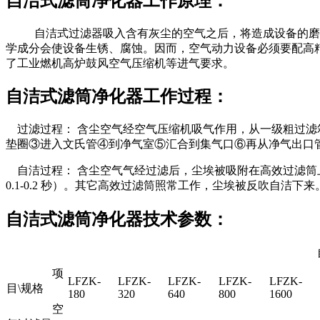
自洁式滤筒净化器工作原理：
自洁式过滤器吸入含有灰尘的空气之后，将造成设备的磨损
学成分会使设备生锈、腐蚀。因而，空气动力设备必须要配高精
了工业燃机高炉鼓风空气压缩机等进气要求。
自洁式滤筒净化器工作过程：
过滤过程： 含尘空气经空气压缩机吸气作用，从一级粗过滤
垫圈③进入文氏管④到净气室⑤汇合到集气口⑥再从净气出口
自洁过程： 含尘空气气经过滤后，尘埃被吸附在高效过滤筒上，由
0.1-0.2 秒）。其它高效过滤筒照常工作，尘埃被反吹自洁下来
自洁式滤筒净化器技术参数：
自洁
项
LFZK-
LFZK-
LFZK-
LFZK-
LFZK-
目\规格
180
320
640
800
1600
空