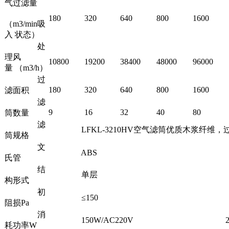
气过滤量
180
320
640
800
1600
（m3/min吸
入 状态）
处
理风
10800
19200
38400
48000
96000
量 （m3/h）
过
180
320
640
800
1600
滤面积
滤
9
16
32
40
80
筒数量
滤
LFKL-3210HV空气滤筒优质木浆纤维，过滤精度≥1um
筒规格
文
ABS
氏管
结
单层
构形式
初
≤150
阻损Pa
消
150W/AC220V
200W
耗功率W