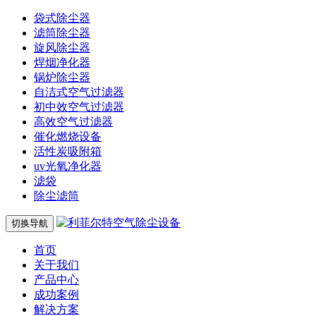
袋式除尘器
滤筒除尘器
旋风除尘器
焊烟净化器
锅炉除尘器
自洁式空气过滤器
初中效空气过滤器
高效空气过滤器
催化燃烧设备
活性炭吸附箱
uv光氧净化器
滤袋
除尘滤筒
切换导航
首页
关于我们
产品中心
成功案例
解决方案