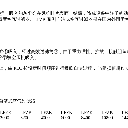
，吸入的灰尘会在风机叶片表面上结垢，造成设备中转子的动
度空气过滤器。LFZK 系列自洁式空气过滤器是在国内外同
箱①吸入，经过高效过滤筒②，由于重力惯性、扩散、接触阻留
管⑦被空压机吸入。
 PLC 按设定时间顺序进行反吹自洁过程， 当阻损值超过 60
。
式空气过滤器
LFZK-
LFZK-
LFZK-
LFZK-
LFZK-
LFZK-
LF
2000
3200
4000
6000
8400
10800
14