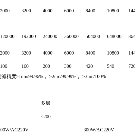
2000
3200
4000
6000
8400
10800
14
120000
192000
240000
360000
504000
648000
86
2000
3200
4000
6000
8400
10800
14
100
160
200
300
420
540
72
/99.96%， ≥2um/99.99%， ≥3um/100%
多层
≤200
/AC220V
300W/AC220V