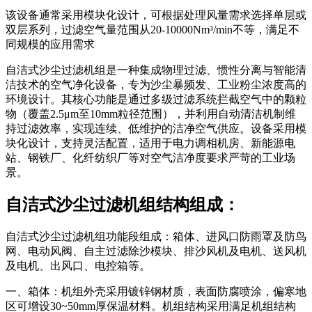
该设备通常采用模块化设计，可根据处理风量需求选择单层或
双层系列，过滤空气量范围从20-10000Nm³/min不等，满足不
同规模的应用需求
自洁式沙尘过滤机组是一种集成物理过滤、惯性分离与智能清
洁技术的空气净化设备，专为沙尘暴频发、工业粉尘浓度高的
环境设计。其核心功能是通过多级过滤系统拦截空气中的颗粒
物（覆盖2.5μm至10mm粒径范围），并利用自动清洁机制维
持过滤效率，实现连续、低维护的洁净空气供应。设备采用模
块化设计，支持灵活配置，适用于电力调相机房、新能源电
站、钢铁厂、化纤纺织厂等对空气洁净度要求严苛的工业场
景。
自洁式沙尘过滤机组结构组成：
自洁式沙尘过滤机组功能段组成：箱体、进风口防雨罩及防鸟
网、电动风阀、自主过滤除沙模块、排沙风机及电机、送风机
及电机、出风口、电控箱等。
一、箱体：机组外壳采用镀锌钢材质，表面防腐喷涂，偏寒地
区可增设30~50mm厚保温材料。机组结构采用满足机组结构