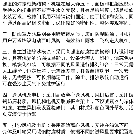
强度的焊接框架结构：机组在最大静压下，面板和框架应能承
受持久的扭曲但不能产生永久变形，且有足够强度，满足检修
安装要求。检修门采用不锈钢锁扣固定，便于拆卸和安装，同
时通过耐高温橡胶密封，保证较好的密封性。整体美观牢固。
二、防雨罩及防鸟网采用镀锌钢材质，表面防腐喷涂，可根据
用户要求增设电动百叶风阀，有效防止雨水、飞鸟进入机组。
三、自主过滤除沙模块：采用高强度耐腐蚀的楔形叶片设计结
构，具有优异的防腐抗磨能力。设备无需人工维护，滤芯免更
换。模块化组装，可根据不同的风量进行排列组合：日常无需
人工维护，恒定压差，无需压差表，具备自洁功能。一次安
装，无需更换，可长期稳定工作。除尘、排沙系统自动运行，
可在强沙尘天气下免维护运行。
四、送风机及电机：采用高效离心送风机，风机后置，采用碳
钢防腐材质。风机和电机安装减振台架上，下设减震器与箱体
相连。在主风机段设置检修门，其门材质和颜色同外壁板，活
页安装便于拆卸。
五、排沙风机及电机：采用高效离心风机，安装在箱体下部，
壳体及叶轮采用碳钢防腐材质。依据不同的进风量要求配置相