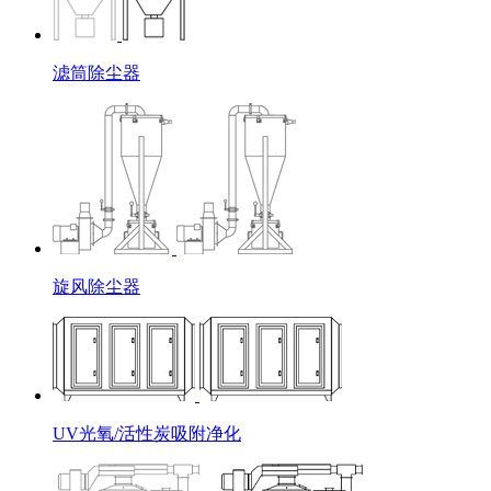
滤筒除尘器
旋风除尘器
UV光氧/活性炭吸附净化