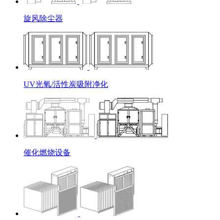
旋风除尘器
UV光氧/活性炭吸附净化
催化燃烧设备