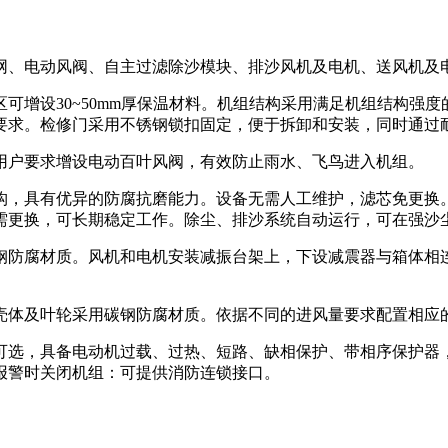
网、电动风阀、自主过滤除沙模块、排沙风机及电机、送风机及
可增设30~50mm厚保温材料。机组结构采用满足机组结构强
要求。检修门采用不锈钢锁扣固定，便于拆卸和安装，同时通过
用户要求增设电动百叶风阀，有效防止雨水、飞鸟进入机组。
构，具有优异的防腐抗磨能力。设备无需人工维护，滤芯免更换
需更换，可长期稳定工作。除尘、排沙系统自动运行，可在强沙
钢防腐材质。风机和电机安装减振台架上，下设减震器与箱体相
壳体及叶轮采用碳钢防腐材质。依据不同的进风量要求配置相应
可选，具备电动机过载、过热、短路、缺相保护、带相序保护器
报警时关闭机组：可提供消防连锁接口。