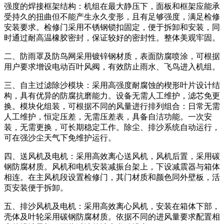
强度的焊接框架结构：机组在最大静压下，面板和框架应能承
受持久的扭曲但不能产生永久变形，且有足够强度，满足检修
安装要求。检修门采用不锈钢锁扣固定，便于拆卸和安装，同
时通过耐高温橡胶密封，保证较好的密封性。整体美观牢固。
二、防雨罩及防鸟网采用镀锌钢材质，表面防腐喷涂，可根据
用户要求增设电动百叶风阀，有效防止雨水、飞鸟进入机组。
三、自主过滤除沙模块：采用高强度耐腐蚀的楔形叶片设计结
构，具有优异的防腐抗磨能力。设备无需人工维护，滤芯免更
换。模块化组装，可根据不同的风量进行排列组合：日常无需
人工维护，恒定压差，无需压差表，具备自洁功能。一次安
装，无需更换，可长期稳定工作。除尘、排沙系统自动运行，
可在强沙尘天气下免维护运行。
四、送风机及电机：采用高效离心送风机，风机后置，采用碳
钢防腐材质。风机和电机安装减振台架上，下设减震器与箱体
相连。在主风机段设置检修门，其门材质和颜色同外壁板，活
页安装便于拆卸。
五、排沙风机及电机：采用高效离心风机，安装在箱体下部，
壳体及叶轮采用碳钢防腐材质。依据不同的进风量要求配置相