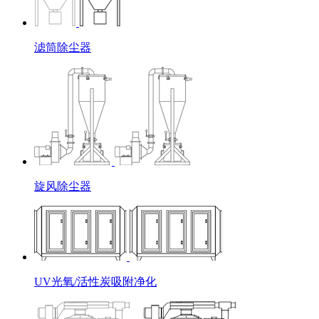
滤筒除尘器
旋风除尘器
UV光氧/活性炭吸附净化