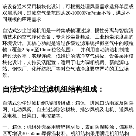
该设备通常采用模块化设计，可根据处理风量需求选择单层或
双层系列，过滤空气量范围从20-10000Nm³/min不等，满足不
同规模的应用需求
自洁式沙尘过滤机组是一种集成物理过滤、惯性分离与智能清
洁技术的空气净化设备，专为沙尘暴频发、工业粉尘浓度高的
环境设计。其核心功能是通过多级过滤系统拦截空气中的颗粒
物（覆盖2.5μm至10mm粒径范围），并利用自动清洁机制维
持过滤效率，实现连续、低维护的洁净空气供应。设备采用模
块化设计，支持灵活配置，适用于电力调相机房、新能源电
站、钢铁厂、化纤纺织厂等对空气洁净度要求严苛的工业场
景。
自洁式沙尘过滤机组结构组成：
自洁式沙尘过滤机组功能段组成：箱体、进风口防雨罩及防鸟
网、电动风阀、自主过滤除沙模块、排沙风机及电机、送风机
及电机、出风口、电控箱等。
一、箱体：机组外壳采用镀锌钢材质，表面防腐喷涂，偏寒地
区可增设30~50mm厚保温材料。机组结构采用满足机组结构