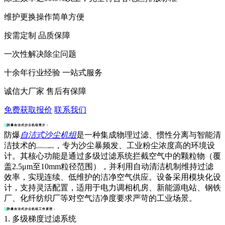
维护更换操作简单方便
按需定制 品质保障
一次性解决除尘问题
十余年行业经验 一站式服务
诚信大厂家 售后有保障
免费获取报价
联系我们
防爆自洁式沙尘机组简介：
防爆
自洁式沙尘机组
是一种集成物理过滤、惯性分离与智能清
洁技术的
，专为沙尘暴频发、工业粉尘浓度高的环境设
自洁式沙尘过滤机组
计。其核心功能是通过多级过滤系统拦截空气中的颗粒物（覆
盖2.5μm至10mm粒径范围），并利用自动清洁机制维持过滤
效率，实现连续、低维护的洁净空气供应。设备采用模块化设
计，支持灵活配置，适用于电力调相机房、新能源电站、钢铁
厂、化纤纺织厂等对空气洁净度要求严苛的工业场景。
防爆自洁式沙尘机组工作原理：
1. 多级梯度过滤系统