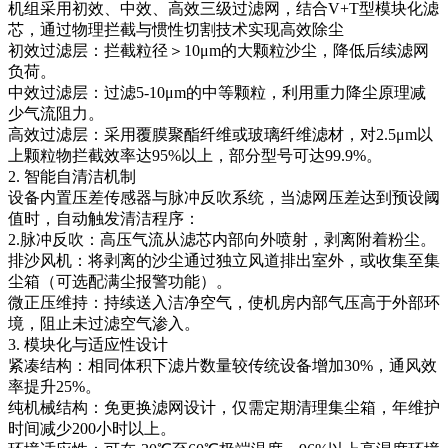
机组采用初效、中效、高效三级过滤网，结合V+T型模块化滤
芯，通过物理拦截与惯性切割技术实现高效除尘
初效过滤层：拦截粒径＞10μm的大颗粒沙尘，降低后续滤网
负荷。
中效过滤层：过滤5-10μm的中等颗粒，利用重力降尘原理减
少气流阻力。
高效过滤层：采用覆膜聚酯纤维或玻璃纤维滤材，对2.5μm以
上颗粒物拦截效率达95%以上，部分型号可达99.9%。
2. 智能自清洁机制
设备内置压差传感器与脉冲反吹系统，当滤网压差达到预设阈
值时，自动触发清洁程序：
2.脉冲反吹：高压气流从滤芯内部向外喷射，剥离附着粉尘。
排沙风机：将剥离的沙尘通过独立风道排出室外，或收集至集
尘箱（可选配满尘报警功能）。
微正压维持：持续送入洁净空气，使机房内部气压高于外部环
境，阻止未过滤空气渗入。
3. 模块化与适应性设计
紧凑结构：相同体积下滤片数量较传统设备增加30%，通风效
率提升25%。
纯机械结构：免更换滤网设计，仅需定期清理集尘箱，年维护
时间减少200小时以上。