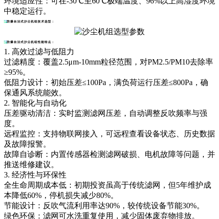
环境适应性：可在-30℃至60℃极端温度、96%以上高湿度环境
中稳定运行。
防爆自洁式沙尘机组
技术选型：
防爆自洁式沙尘机组性能特点：
1. 高效过滤与低阻力
过滤精度：覆盖2.5μm-10mm粒径范围，对PM2.5/PM10去除率
≥95%。
低阻力设计：初始压差≤100Pa，满负荷运行压差≤800Pa，确
保通风系统能效。
2. 智能化与自动化
压差驱动清洁：实时监测滤网压差，自动调整反吹频率与强
度。
远程监控：支持物联网接入，可远程查看设备状态、历史数据
及故障报警。
故障自诊断：内置传感器检测滤网破损、电机故障等问题，并
推送维修建议。
3. 经济性与环保性
全生命周期成本低：初期投资虽高于传统滤网，但5年维护成
本降低60%，停机损失减少80%。
节能设计：反吹气流利用率达90%，较传统设备节能30%。
绿色环保：滤网可水洗重复使用，减少固体废弃物排放。