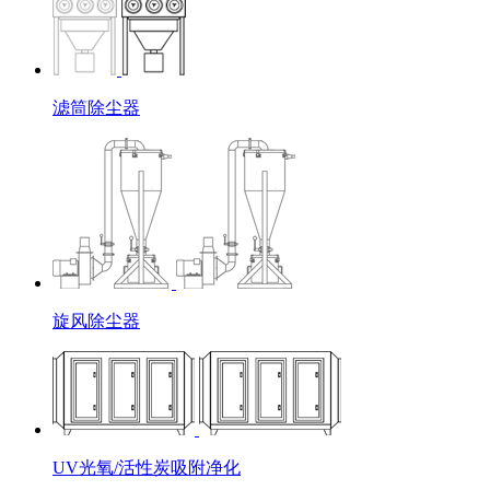
滤筒除尘器
旋风除尘器
UV光氧/活性炭吸附净化