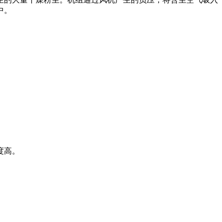
中。
度高。