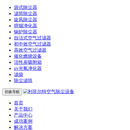
袋式除尘器
滤筒除尘器
旋风除尘器
焊烟净化器
锅炉除尘器
自洁式空气过滤器
初中效空气过滤器
高效空气过滤器
催化燃烧设备
活性炭吸附箱
uv光氧净化器
滤袋
除尘滤筒
切换导航
首页
关于我们
产品中心
成功案例
解决方案