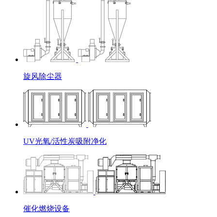
旋风除尘器
UV光氧/活性炭吸附净化
催化燃烧设备