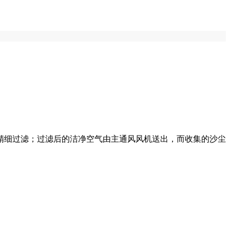
精细过滤；过滤后的洁净空气由‌主通风风机‌送出，而收集的沙尘