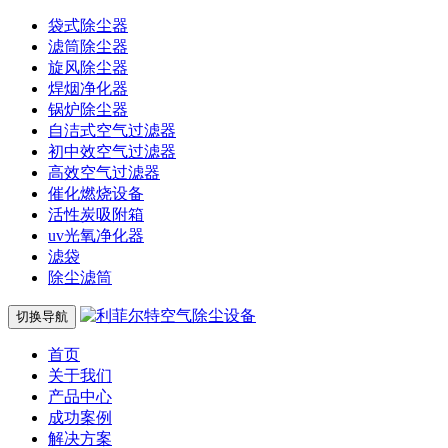
袋式除尘器
滤筒除尘器
旋风除尘器
焊烟净化器
锅炉除尘器
自洁式空气过滤器
初中效空气过滤器
高效空气过滤器
催化燃烧设备
活性炭吸附箱
uv光氧净化器
滤袋
除尘滤筒
切换导航
首页
关于我们
产品中心
成功案例
解决方案