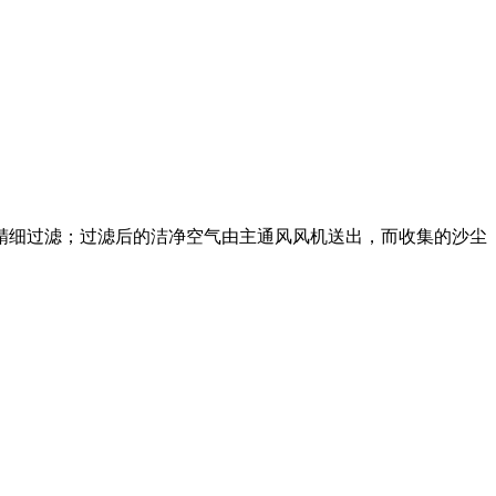
精细过滤；过滤后的洁净空气由‌主通风风机‌送出，而收集的沙尘