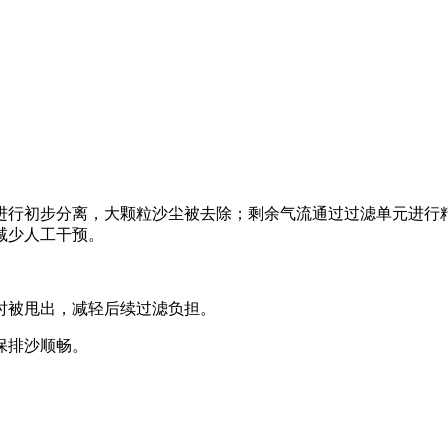
进行初步分离，大颗粒沙尘被去除；剩余气流通过‌过滤单元‌进行
减少人工干预。
时被甩出，减轻后续过滤负担。
保排沙顺畅。