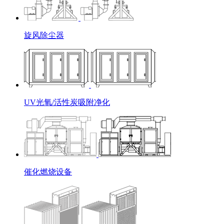
旋风除尘器
UV光氧/活性炭吸附净化
催化燃烧设备