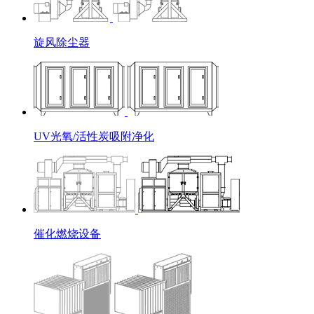
旋风除尘器
UV光氧/活性炭吸附净化
催化燃烧设备