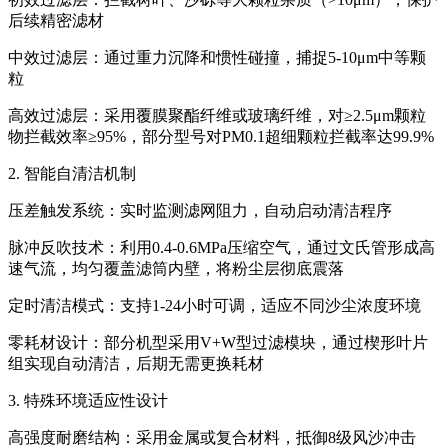
后续精密滤材
中效过滤层‌：通过重力沉降和惯性碰撞，捕捉5-10μm中等颗
粒
高效过滤层‌：采用覆膜聚酯纤维或玻璃纤维，对≥2.5μm颗粒
物拦截效率≥95%，部分型号对PM0.1超细颗粒拦截率达99.9%
2. 智能自清洁机制
压差触发系统‌：实时监测滤网阻力，自动启动清洁程序
脉冲反吹技术‌：利用0.4-0.6MPa压缩空气，通过文氏管形成高
速气流，均匀覆盖滤筒内壁，将粉尘层彻底震落
定时清洁模式‌：支持1-24小时可调，适应不同沙尘浓度环境
零耗材设计‌：部分机型采用V+W型过滤模块，通过楔形叶片
组实现自动清洁，后期无需更换耗材
3. 特殊环境适应性设计
高强度耐磨结构‌：采用金属或复合材料，抵御8级风沙冲击