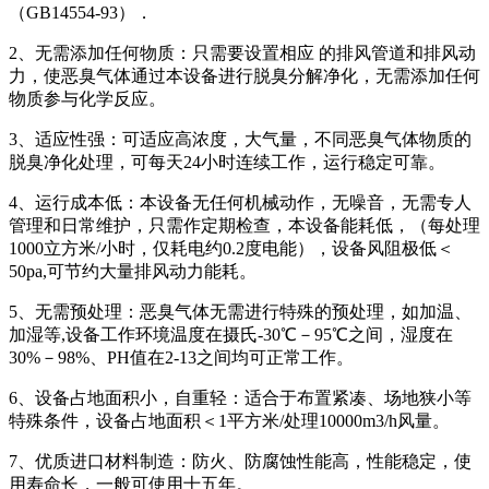
（GB14554-93）．
2、无需添加任何物质：只需要设置相应 的排风管道和排风动
力，使恶臭气体通过本设备进行脱臭分解净化，无需添加任何
物质参与化学反应。
3、适应性强：可适应高浓度，大气量，不同恶臭气体物质的
脱臭净化处理，可每天24小时连续工作，运行稳定可靠。
4、运行成本低：本设备无任何机械动作，无噪音，无需专人
管理和日常维护，只需作定期检查，本设备能耗低，（每处理
1000立方米/小时，仅耗电约0.2度电能），设备风阻极低＜
50pa,可节约大量排风动力能耗。
5、无需预处理：恶臭气体无需进行特殊的预处理，如加温、
加湿等,设备工作环境温度在摄氏-30℃－95℃之间，湿度在
30%－98%、PH值在2-13之间均可正常工作。
6、设备占地面积小，自重轻：适合于布置紧凑、场地狭小等
特殊条件，设备占地面积＜1平方米/处理10000m3/h风量。
7、优质进口材料制造：防火、防腐蚀性能高，性能稳定，使
用寿命长，一般可使用十五年。