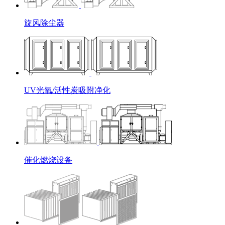
旋风除尘器
UV光氧/活性炭吸附净化
催化燃烧设备