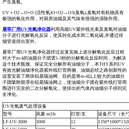
产生臭氧。
UV＋O2→O+O (活性氧)O+O2→O3(臭氧),臭氧对有机物具有
极强的氧化作用，对厨房油烟及其气味有很强的清除作用。
屠宰厂用UV光氧净化器
利用高能UV紫外线光束及臭氧对油烟
分子进行光解氧化反应，使其转化成水和二氧化碳,并通过排
烟管道排出室外。
屠宰厂用UV光氧净化器经过反复实验上述分解氧化反应过程
对大于m-4的油脂分子团需1-3秒的分解氧化反应时间，为解决
这个技术瓶颈、保证完全分解所有油烟分子，本THY系列UV
有效光解油烟净化器紫外线灯管两侧、油烟必经之路创新性的
设置安装了两块铝基隔油网、目的是将m-4以上较大的油烟分
子团吸附留滞在铝基隔油网上，使油烟分子团在紫外线灯管周
围进行完全的二次分解氧化，使排出的气体内油烟分子得到完
全净化。
UV光氧废气处理设备
型号
风量 m3/h
灯管/支
设备尺寸（长*
LF-UV-3000
3000
12
1350*1000*13