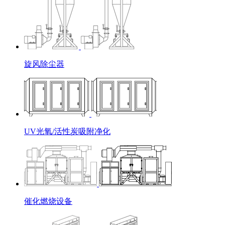
旋风除尘器
UV光氧/活性炭吸附净化
催化燃烧设备