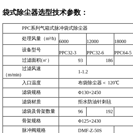
袋式除尘器选型技术参数：
PPC系列气箱式脉冲袋式除尘器
处理风量（m³/h)
6000
12000
18000
设备型号
PPC32-3
PPC32-6
PPC64-5
过滤面积(㎡）
93
186
31
过滤风速
1-1.2
（m/min)
入口温度
布袋除尘器＜ 120℃
滤袋规格
Φ130×2450
滤袋材质
拒水防油针刺毡
滤袋及骨架数量
96
192
32
骨架规格
Φ125×2430
脉冲阀规格
DMF-Z-50S
DMF