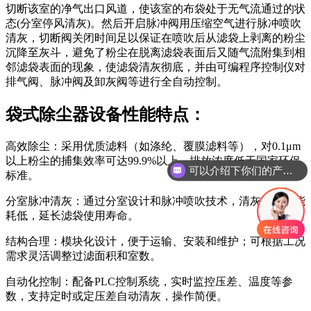
切断该室的净气出口风道，使该室的布袋处于无气流通过的状
态(分室停风清灰)。然后开启脉冲阀用压缩空气进行脉冲喷吹
清灰，切断阀关闭时间足以保证在喷吹后从滤袋上剥离的粉尘
沉降至灰斗，避免了粉尘在脱离滤袋表面后又随气流附集到相
邻滤袋表面的现象，使滤袋清灰彻底，并由可编程序控制仪对
排气阀、脉冲阀及卸灰阀等进行全自动控制。
袋式除尘器设备性能特点：
高效除尘：采用优质滤料（如涤纶、覆膜滤料等），对0.1μm
以上粉尘的捕集效率可达99.9%以上，排放浓度低于国家环保
可以介绍下你们的产品么
标准。
你们是怎么收费的呢
分室脉冲清灰：通过分室设计和脉冲喷吹技术，清灰彻底且能
耗低，延长滤袋使用寿命。
结构合理：模块化设计，便于运输、安装和维护；可根据工况
需求灵活调整过滤面积和室数。
自动化控制：配备PLC控制系统，实时监控压差、温度等参
数，支持定时或定压差自动清灰，操作简便。