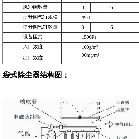
脉冲阀数量
3
6
提升阀气缸规格
Φ63
Φ8
提升阀气缸数量
3
6
设备阻力
1500Pa
入口浓度
100g/m³
30mg/m³
出口浓度
袋式除尘器结构图：