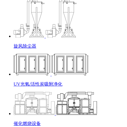
旋风除尘器
UV光氧/活性炭吸附净化
催化燃烧设备