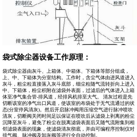
袋式除尘器设备工作原理：
袋式除尘器由灰斗、上箱体、中箱体、下箱体等部分组成，
上、中、下箱体为分室结构。工作时，含尘气体由进风道进入
灰斗，粗尘粒直接落入灰斗底部，细尘粒随气流转折向上进入
中、下箱体，粉尘积附在滤袋外表面，过滤后的气体进入上箱
体至净气集合管-排风道，经排风机排至大气。 清灰过程是先
切断该室的净气出口风道，使该室的布袋处于无气流通过的状
态(分室停风清灰)。然后开启脉冲阀用压缩空气进行脉冲喷吹
清灰，切断阀关闭时间足以保证在喷吹后从滤袋上剥离的粉尘
沉降至灰斗，避免了粉尘在脱离滤袋表面后又随气流附集到相
邻滤袋表面的现象，使滤袋清灰彻底，并由可编程序控制仪对
排气阀、脉冲阀及卸灰阀等进行全自动控制。