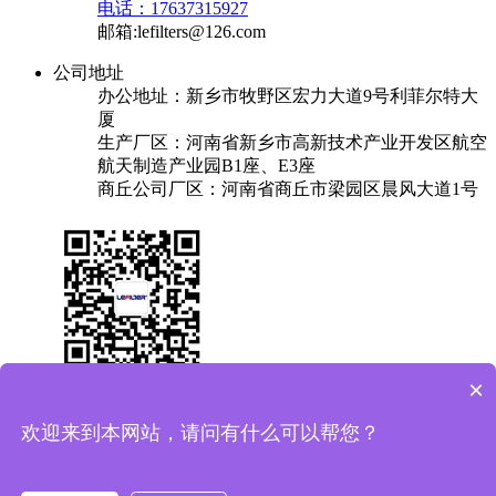
电话：17637315927
邮箱:lefilters@126.com
公司地址
办公地址：新乡市牧野区宏力大道9号利菲尔特大
厦
生产厂区：河南省新乡市高新技术产业开发区航空
航天制造产业园B1座、E3座
商丘公司厂区：河南省商丘市梁园区晨风大道1号
×
关于我们
产品中心
成功案例
解决方案
新闻中心
联系我们
欢迎来到本网站，请问有什么可以帮您？
友情链接：
换热器
焊锡机
plc实验台
保安过滤器
Copyright © 2025 利菲尔特（商标：菲瑞达） 版权所有
备案