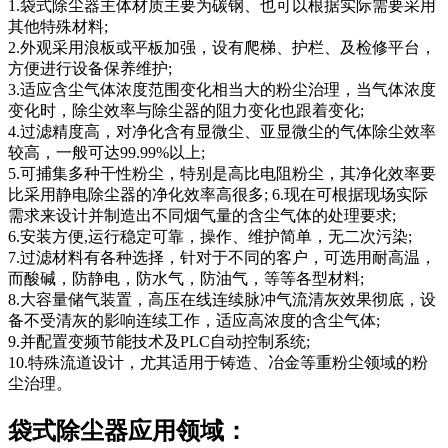
1.袋式除尘器主体材质主要为碳钢、也可以根据实际需要采用
其他特殊材料;
2.外观采用浪板或平板加强，设有爬梯、护栏、及检修平台，
方便进行设备保养维护;
3.适应含尘气体浓度范围变化相当大的粉尘治理，当气体浓度
变化时，除尘效率与除尘器的阻力变化也跟着变化;
4.过滤精度高，对净化含有显微尘、亚显微尘的气体除尘效率
较高，一般可达99.99%以上;
5.可捕集多种干性粉尘，特别是高比电阻粉尘，其净化效率要
比采用静电除尘器的净化效率高很多; 6.现在可根据现场实际
需求来设计并制造出不同烟气量的含尘气体的处理要求;
6.安装方便,运行稳定可靠，操作、维护简单，无二次污染;
7.过滤材料有各种选择，针对于不同的客户，可选用耐高温，
而酸碱，防静电，防水气，防油气，等等各型材料;
8.大容量储气装置，高压在线连续脉冲气流清灰效果彻底，设
备不受清灰的影响连续工作，适应高浓度的含尘气体;
9.并配置变频节能技术及PLC自动控制系统;
10.特殊流道设计，尤其适用于铸造、冶金等重粉尘领域的粉
尘治理。
袋式除尘器应用领域：