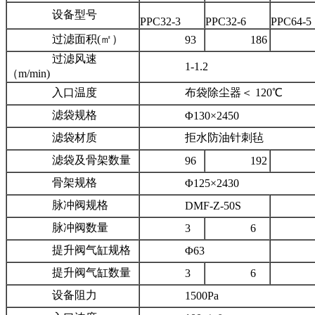
设备型号
PPC32-3
PPC32-6
PPC64-5
过滤面积(㎡）
93
186
31
过滤风速
1-1.2
（m/min)
入口温度
布袋除尘器＜ 120℃
滤袋规格
Φ130×2450
滤袋材质
拒水防油针刺毡
滤袋及骨架数量
96
192
32
骨架规格
Φ125×2430
脉冲阀规格
DMF-Z-50S
DMF
脉冲阀数量
3
6
提升阀气缸规格
Φ63
Φ8
提升阀气缸数量
3
6
设备阻力
1500Pa