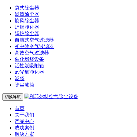
袋式除尘器
滤筒除尘器
旋风除尘器
焊烟净化器
锅炉除尘器
自洁式空气过滤器
初中效空气过滤器
高效空气过滤器
催化燃烧设备
活性炭吸附箱
uv光氧净化器
滤袋
除尘滤筒
切换导航
首页
关于我们
产品中心
成功案例
解决方案