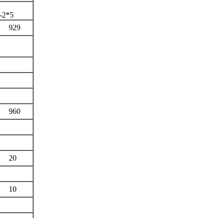
-2*5
29
60
0
0