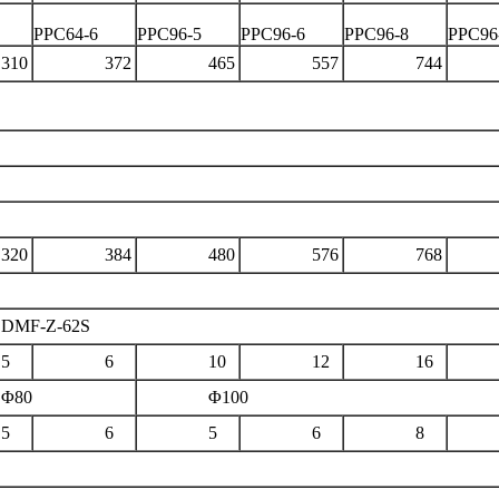
PPC64-6
PPC96-5
PPC96-6
PPC96-8
PPC96
0
372
465
557
744
9
0
384
480
576
768
9
-Z-62S
5
6
10
12
16
2
0
Φ100
5
6
5
6
8
1