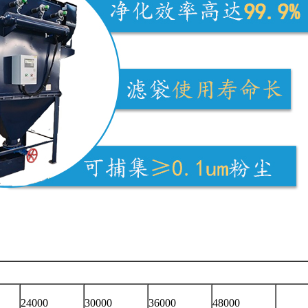
60
24000
30000
36000
48000