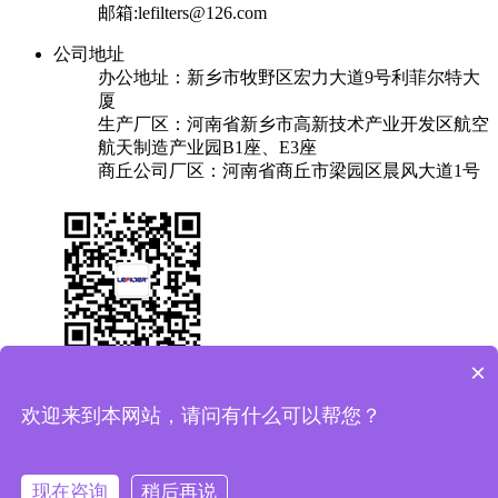
邮箱:lefilters@126.com
公司地址
办公地址：新乡市牧野区宏力大道9号利菲尔特大
厦
生产厂区：河南省新乡市高新技术产业开发区航空
航天制造产业园B1座、E3座
商丘公司厂区：河南省商丘市梁园区晨风大道1号
×
关于我们
产品中心
成功案例
解决方案
新闻中心
联系我们
欢迎来到本网站，请问有什么可以帮您？
友情链接：
换热器
焊锡机
plc实验台
保安过滤器
Copyright © 2025 利菲尔特（商标：菲瑞达） 版权所有
备案
现在咨询
稍后再说