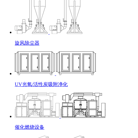
旋风除尘器
UV光氧/活性炭吸附净化
催化燃烧设备