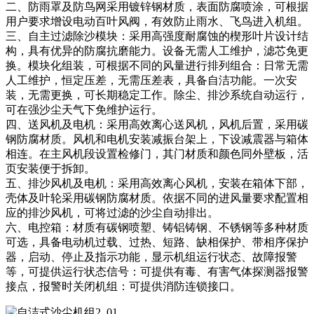
二、防雨罩及防鸟网采用镀锌钢材质，表面防腐喷涂，可根据
用户要求增设电动百叶风阀，有效防止雨水、飞鸟进入机组。
三、自主过滤除沙模块：采用高强度耐腐蚀的楔形叶片设计结
构，具有优异的防腐抗磨能力。设备无需人工维护，滤芯免更
换。模块化组装，可根据不同的风量进行排列组合：日常无需
人工维护，恒定压差，无需压差表，具备自洁功能。一次安
装，无需更换，可长期稳定工作。除尘、排沙系统自动运行，
可在强沙尘天气下免维护运行。
四、送风机及电机：采用高效离心送风机，风机后置，采用碳
钢防腐材质。风机和电机安装减振台架上，下设减震器与箱体
相连。在主风机段设置检修门，其门材质和颜色同外壁板，活
页安装便于拆卸。
五、排沙风机及电机：采用高效离心风机，安装在箱体下部，
壳体及叶轮采用碳钢防腐材质。依据不同的进风量要求配置相
应的排沙风机，可将过滤的沙尘自动排出。
六、电控箱：材质有碳钢喷塑、铸铝铸钢、不锈钢等多种材质
可选，具备电动机过载、过热、短路、缺相保护、带相序保护
器，启动、停止及指示功能，显示机组运行状态、故障报警
等，可提供运行状态信号：可提供有毒、有害气体探测器报警
接点，报警时关闭机组：可提供消防连锁接口。