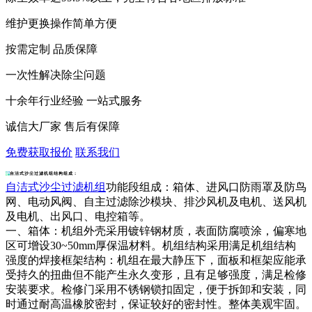
维护更换操作简单方便
按需定制 品质保障
一次性解决除尘问题
十余年行业经验 一站式服务
诚信大厂家 售后有保障
免费获取报价
联系我们
自洁式沙尘过滤机组结构组成：
自洁式沙尘过滤机组
功能段组成：箱体、进风口防雨罩及防鸟
网、电动风阀、自主过滤除沙模块、排沙风机及电机、送风机
及电机、出风口、电控箱等。
一、箱体：机组外壳采用镀锌钢材质，表面防腐喷涂，偏寒地
区可增设30~50mm厚保温材料。机组结构采用满足机组结构
强度的焊接框架结构：机组在最大静压下，面板和框架应能承
受持久的扭曲但不能产生永久变形，且有足够强度，满足检修
安装要求。检修门采用不锈钢锁扣固定，便于拆卸和安装，同
时通过耐高温橡胶密封，保证较好的密封性。整体美观牢固。